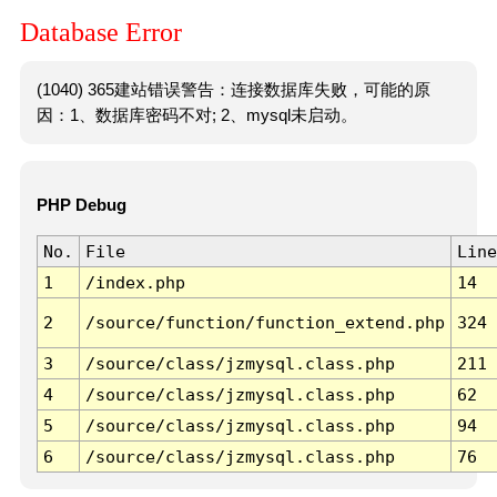
Database Error
(1040) 365建站错误警告：连接数据库失败，可能的原
因：1、数据库密码不对; 2、mysql未启动。
PHP Debug
No.
File
Line
1
/index.php
14
2
/source/function/function_extend.php
324
3
/source/class/jzmysql.class.php
211
4
/source/class/jzmysql.class.php
62
5
/source/class/jzmysql.class.php
94
6
/source/class/jzmysql.class.php
76