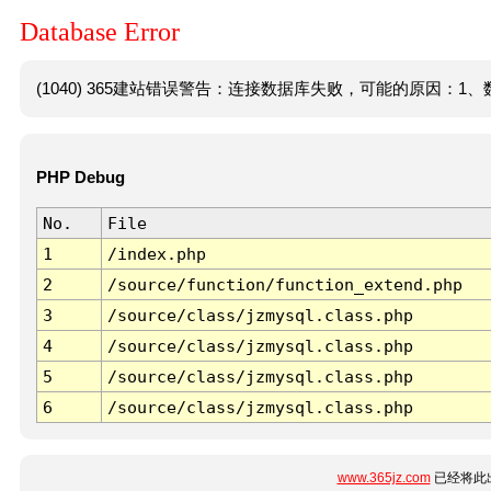
Database Error
(1040) 365建站错误警告：连接数据库失败，可能的原因：1、数
PHP Debug
No.
File
1
/index.php
2
/source/function/function_extend.php
3
/source/class/jzmysql.class.php
4
/source/class/jzmysql.class.php
5
/source/class/jzmysql.class.php
6
/source/class/jzmysql.class.php
www.365jz.com
已经将此